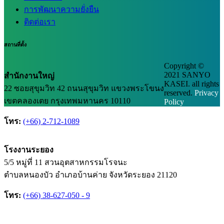
การพัฒนาความยั่งยืน
ติดต่อเรา
สถานที่ตั้ง
Copyright ©
2021 SANYO
สำนักงานใหญ่
KASEI. all rights
22 ซอยสุขุมวิท 42 ถนนสุขุมวิท แขวงพระโขนง
reserved.
Privacy
เขตคลองเตย กรุงเทพมหานคร 10110
Policy
โทร:
(+66) 2-712-1089
โรงงานระยอง
5/5 หมู่ที่ 11 สวนอุตสาหกรรมโรจนะ
ตำบลหนองบัว อำเภอบ้านค่าย จังหวัดระยอง 21120
โทร:
(+66) 38-627-050 - 9