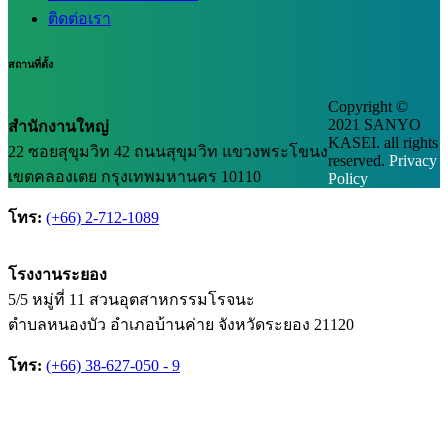
ติดต่อเรา
สถานที่ตั้ง
Copyright ©
2021 SANYO
สำนักงานใหญ่
KASEI. all rights
22 ซอยสุขุมวิท 42 ถนนสุขุมวิท แขวงพระโขนง
reserved.
Privacy
เขตคลองเตย กรุงเทพมหานคร 10110
Policy
โทร:
(+66) 2-712-1089
โรงงานระยอง
5/5 หมู่ที่ 11 สวนอุตสาหกรรมโรจนะ
ตำบลหนองบัว อำเภอบ้านค่าย จังหวัดระยอง 21120
โทร:
(+66) 38-627-050 - 9