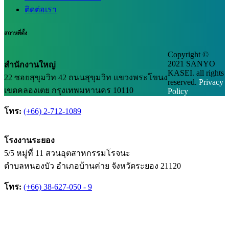
ติดต่อเรา
สถานที่ตั้ง
Copyright ©
2021 SANYO
สำนักงานใหญ่
KASEI. all rights
22 ซอยสุขุมวิท 42 ถนนสุขุมวิท แขวงพระโขนง
reserved.
Privacy
เขตคลองเตย กรุงเทพมหานคร 10110
Policy
โทร:
(+66) 2-712-1089
โรงงานระยอง
5/5 หมู่ที่ 11 สวนอุตสาหกรรมโรจนะ
ตำบลหนองบัว อำเภอบ้านค่าย จังหวัดระยอง 21120
โทร:
(+66) 38-627-050 - 9