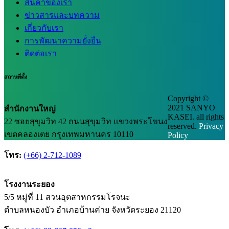
สินค้าของเรา
ข่าวสารและบทความ
เกี่ยวกับเรา
การพัฒนาความยั่งยืน
ติดต่อเรา
สถานที่ตั้ง
Copyright ©
2021 SANYO
สำนักงานใหญ่
KASEI. all rights
22 ซอยสุขุมวิท 42 ถนนสุขุมวิท แขวงพระโขนง
reserved.
Privacy
เขตคลองเตย กรุงเทพมหานคร 10110
Policy
โทร:
(+66) 2-712-1089
โรงงานระยอง
5/5 หมู่ที่ 11 สวนอุตสาหกรรมโรจนะ
ตำบลหนองบัว อำเภอบ้านค่าย จังหวัดระยอง 21120