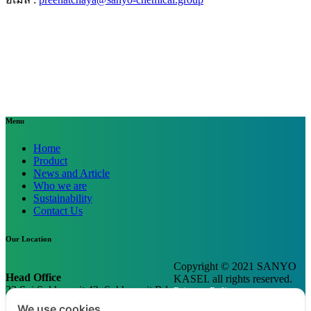
Menu
Home
Product
News and Article
Who we are
Sustainability
Contact Us
Our Location
Copyright © 2021 SANYO
Head Office
KASEI. all rights reserved.
22 Soi Sukhumvit 42, Sukhumvit Rd.,
Privacy Policy
Prakanong,
We use cookies