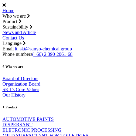
Home
Who we are
Product
Sustainability
News and Article
Contact Us
Language
Email
it_skt@sanyo-chemical.group
Phone numbers
(+66) 2 390-2061-68
Who we are
Board of Directors
Organization Board
SKT's Core Values
Our History
Product
AUTOMOTIVE PAINTS
DISPERSANT
ELETRONIC PROCESSING
MILD SURFACTANT FOR TOILETRIES